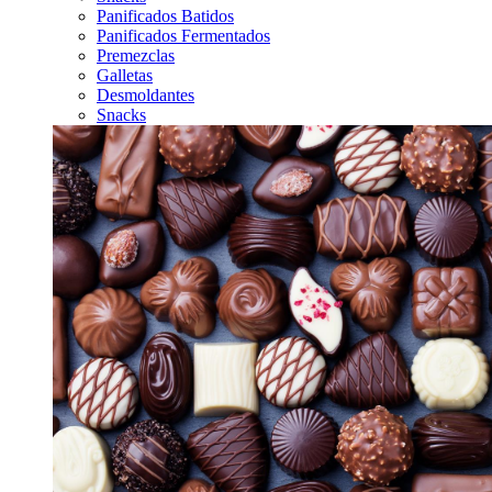
Panificados Batidos
Panificados Fermentados
Premezclas
Galletas
Desmoldantes
Snacks